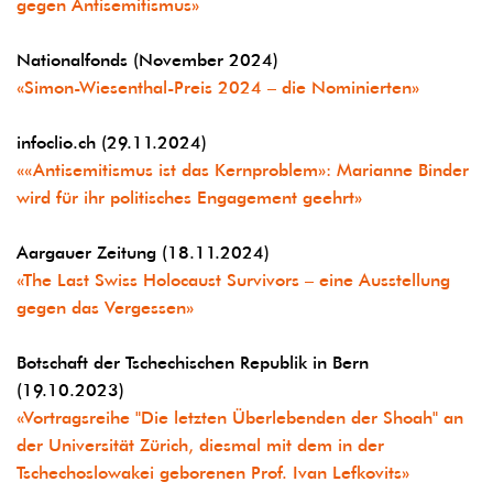
gegen Antisemitismus»
Nationalfonds (November 2024)
«Simon-Wiesenthal-Preis 2024 – die Nominierten»
infoclio.ch (29.11.2024)
««Antisemitismus ist das Kernproblem»: Marianne Binder
wird für ihr politisches Engagement geehrt»
Aargauer Zeitung (18.11.2024)
«The Last Swiss Holocaust Survivors – eine Ausstellung
gegen das Vergessen»
Botschaft der Tschechischen Republik in Bern
(19.10.2023)
«Vortragsreihe "Die letzten Überlebenden der Shoah" an
der Universität Zürich, diesmal mit dem in der
Tschechoslowakei geborenen Prof. Ivan Lefkovits»