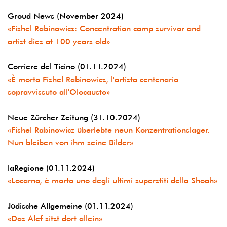
Groud News (November 2024)
«Fishel Rabinowicz: Concentration camp survivor and
artist dies at 100 years old»
Corriere del Ticino (01.11.2024)
«È morto Fishel Rabinowicz, l'artista centenario
sopravvissuto all'Olocausto»
Neue Zürcher Zeitung (31.10.2024)
«Fishel Rabinowicz überlebte neun Konzentrationslager.
Nun bleiben von ihm seine Bilder»
laRegione (01.11.2024)
«Locarno, è morto uno degli ultimi superstiti della Shoah»
Jüdische Allgemeine (01.11.2024)
«Das Alef sitzt dort allein»