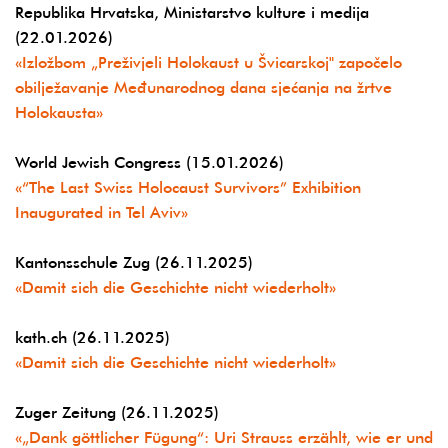
Republika Hrvatska, Ministarstvo kulture i medija
(22.01.2026)
«Izložbom „Preživjeli Holokaust u Švicarskoj" započelo
obilježavanje Međunarodnog dana sjećanja na žrtve
Holokausta»
World Jewish Congress (15.01.2026)
«“The Last Swiss Holocaust Survivors” Exhibition
Inaugurated in Tel Aviv»
Kantonsschule Zug (26.11.2025)
«Damit sich die Geschichte nicht wiederholt»
kath.ch (26.11.2025)
«Damit sich die Geschichte nicht wiederholt»
Zuger Zeitung (26.11.2025)
«„Dank göttlicher Fügung“: Uri Strauss erzählt, wie er und