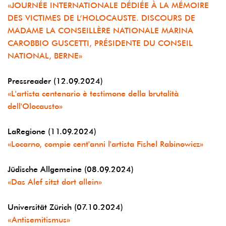
«JOURNÉE INTERNATIONALE DÉDIÉE À LA MÉMOIRE
DES VICTIMES DE L’HOLOCAUSTE. DISCOURS DE
MADAME LA CONSEILLÈRE NATIONALE MARINA
CAROBBIO GUSCETTI, PRÉSIDENTE DU CONSEIL
NATIONAL, BERNE»
Pressreader (12.09.2024)
«L'artista centenario è testimone della brutalità
dell'Olocausto»
LaRegione (11.09.2024)
«Locarno, compie cent'anni l'artista Fishel Rabinowicz»
Jüdische Allgemeine (08.09.2024)
«Das Alef sitzt dort allein»
Universität Zürich (07.10.2024)
«Antisemitismus»