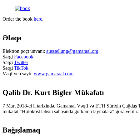
Order the book
here
.
Əlaqə
Elektron poçt ünvanı:
ausstellung@gamaraal.org
Sərgi
Facebook
Sərgi
Twitter
Sərgi
TikTok.
Vəqf veb saytı:
www.gamaraal.com
Qalib Dr. Kurt Bigler Mükafatı
7 Mart 2018-ci il tarixində, Gamaraal Vəqfi və ETH Sürixin Çağdaş Ta
mükafat "Holokost təhsili sahəsində görkəmli layihələrə" görə verili
Bağışlamaq