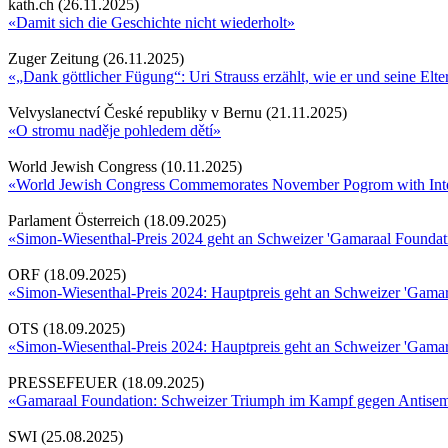
kath.ch (26.11.2025)
«Damit sich die Geschichte nicht wiederholt»
Zuger Zeitung (26.11.2025)
«„Dank göttlicher Fügung“: Uri Strauss erzählt, wie er und seine Elt
Velvyslanectví České republiky v Bernu (21.11.2025)
«O stromu naděje pohledem dětí»
World Jewish Congress (10.11.2025)
«World Jewish Congress Commemorates November Pogrom with Inte
Parlament Österreich (18.09.2025)
«Simon-Wiesenthal-Preis 2024 geht an Schweizer 'Gamaraal Foundat
ORF (18.09.2025)
«Simon-Wiesenthal-Preis 2024: Hauptpreis geht an Schweizer 'Gamar
OTS (18.09.2025)
«Simon-Wiesenthal-Preis 2024: Hauptpreis geht an Schweizer 'Gamar
PRESSEFEUER (18.09.2025)
«Gamaraal Foundation: Schweizer Triumph im Kampf gegen Antisem
SWI (25.08.2025)