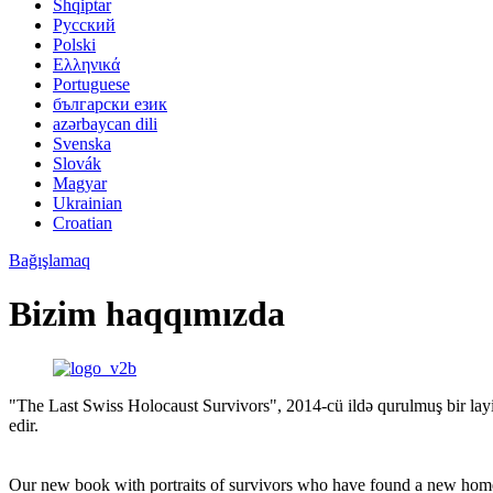
Shqiptar
Pусский
Polski
Ελληνικά
Portuguese
български език
azərbaycan dili
Svenska
Slovák
Magyar
Ukrainian
Croatian
Bağışlamaq
Bizim haqqımızda
"The Last Swiss Holocaust Survivors", 2014-cü ildə qurulmuş bir lay
edir.
Our new book with portraits of survivors who have found a new home 