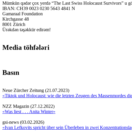
Mümkün qədər çox yerdə “The Last Swiss Holocaust Survivors” u gös
IBAN: CH39 0023 0230 5643 4841 N
Gamaraal Foundation
Kirchgasse 48
8001 Zürich
Ürəkdən təşəkkür edirəm!
Media töhfələri
Basın
Neue Zürcher Zeitung (21.07.2023)
«Tiktok und Holocaust: wie die letzten Zeugen des Massenmordes die
NZZ Magazin (27.12.2022)
«Was liest . . . Anita Winter»
gsi-news (03.02.2026)
«Ivan Lefkovits spricht über sein Überleben in zwei Konzentrations