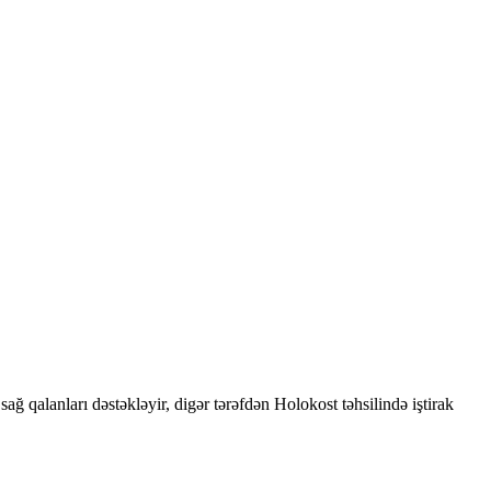
ğ qalanları dəstəkləyir, digər tərəfdən Holokost təhsilində iştirak