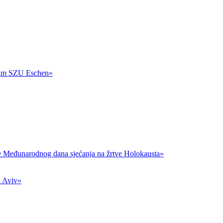
r am SZU Eschen»
je Međunarodnog dana sjećanja na žrtve Holokausta»
l Aviv»