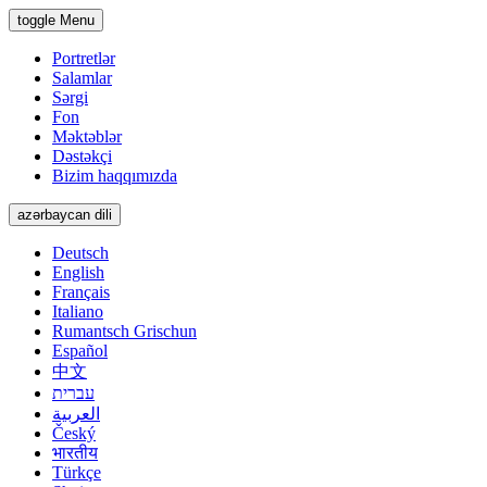
toggle Menu
Portretlər
Salamlar
Sərgi
Fon
Məktəblər
Dəstəkçi
Bizim haqqımızda
azərbaycan dili
Deutsch
English
Français
Italiano
Rumantsch Grischun
Español
中文
עברית
العربية
Český
भारतीय
Türkçe