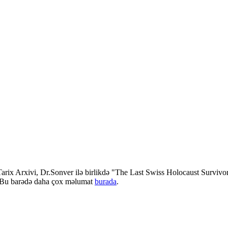
rix Arxivi, Dr.Sonver ilə birlikdə "The Last Swiss Holocaust Survivors
r. Bu barədə daha çox məlumat
burada
.