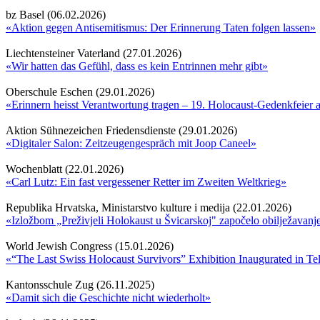
bz Basel (06.02.2026)
«Aktion gegen Antisemitismus: Der Erinnerung Taten folgen lassen»
Liechtensteiner Vaterland (27.01.2026)
«Wir hatten das Gefühl, dass es kein Entrinnen mehr gibt»
Oberschule Eschen (29.01.2026)
«Erinnern heisst Verantwortung tragen – 19. Holocaust-Gedenkfeie
Aktion Sühnezeichen Friedensdienste (29.01.2026)
«Digitaler Salon: Zeitzeugengespräch mit Joop Caneel»
Wochenblatt (22.01.2026)
«Carl Lutz: Ein fast vergessener Retter im Zweiten Weltkrieg»
Republika Hrvatska, Ministarstvo kulture i medija (22.01.2026)
«Izložbom „Preživjeli Holokaust u Švicarskoj" započelo obilježavan
World Jewish Congress (15.01.2026)
«“The Last Swiss Holocaust Survivors” Exhibition Inaugurated in Te
Kantonsschule Zug (26.11.2025)
«Damit sich die Geschichte nicht wiederholt»