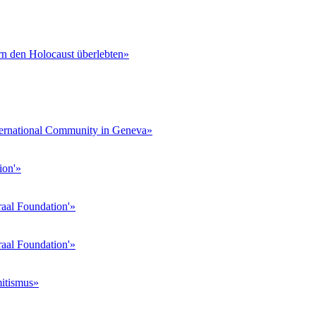
ern den Holocaust überlebten»
rnational Community in Geneva»
ion'»
aal Foundation'»
aal Foundation'»
itismus»