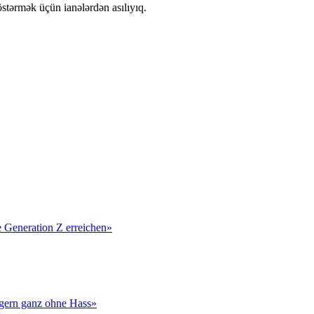
tərmək üçün ianələrdən asılıyıq.
 Generation Z erreichen»
lagern ganz ohne Hass»