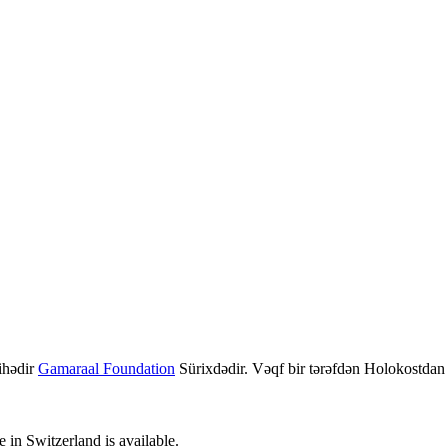
ihədir
Gamaraal Foundation
Sürixdədir. Vəqf bir tərəfdən Holokostdan sa
in Switzerland is available.