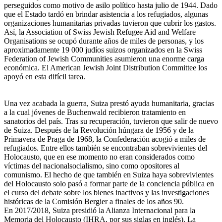
perseguidos como motivo de asilo político hasta julio de 1944. Dado
que el Estado tardó en brindar asistencia a los refugiados, algunas
organizaciones humanitarias privadas tuvieron que cubrir los gastos.
Así, la Association of Swiss Jewish Refugee Aid and Welfare
Organisations se ocupó durante años de miles de personas, y los
aproximadamente 19 000 judíos suizos organizados en la Swiss
Federation of Jewish Communities asumieron una enorme carga
económica. El American Jewish Joint Distribution Committee los
apoyó en esta difícil tarea.
Una vez acabada la guerra, Suiza prestó ayuda humanitaria, gracias
a la cual jóvenes de Buchenwald recibieron tratamiento en
sanatorios del país. Tras su recuperación, tuvieron que salir de nuevo
de Suiza. Después de la Revolución húngara de 1956 y de la
Primavera de Praga de 1968, la Confederación acogió a miles de
refugiados. Entre ellos también se encontraban sobrevivientes del
Holocausto, que en ese momento no eran considerados como
víctimas del nacionalsocialismo, sino como opositores al
comunismo. El hecho de que también en Suiza haya sobrevivientes
del Holocausto solo pasó a formar parte de la conciencia pública en
el curso del debate sobre los bienes inactivos y las investigaciones
históricas de la Comisión Bergier a finales de los años 90.
En 2017/2018, Suiza presidió la Alianza Internacional para la
Memoria del Holocausto (IHRA, por sus siglas en inglés). La