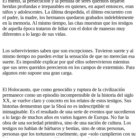
El miedo, la persecución y la pérdida de seres queridos dejaron
heridas profundas e irreparables en quienes, en aquel entonces, eran
niños y adolescentes. La última despedida, el último encuentro con
el padre, la madre, los hermanos quedaron grabados indeleblemente
en la memoria. Al mismo tiempo, las citas muestran que los testigos
de aquella época trataron de lidiar con el dolor de maneras muy
diferentes a lo largo de sus vidas.
Los sobrevivientes saben que son excepciones. Tuvieron suerte y al
mismo tiempo no pueden evitar la sensación de que no merecían esa
suerte. Es imposible explicar por qué ellos sobrevivieron mientras
que sus seres queridos perecieron en los campos de exterminio. Para
algunos esto supone una gran carga.
El Holocausto, que como genocidio y ruptura de la civilización
permanece como un episodio incomprensible de la historia del siglo
XX, se vuelve claro y concreto en los relatos de estos testigos. Sus
historias demuestran que la Shoá no es indescriptible ni
inimaginable. Es el resultado de una serie de eventos que sucedieron
a lo largo de muchos años en varios lugares de Europa. No fue la
obra de una sociedad primitiva, sino de una nación de cultura. Los
testigos no hablan de bárbaros y bestias, sino de otras personas,
personas que los torturaron cruelmente, que «solo cumplieron con su