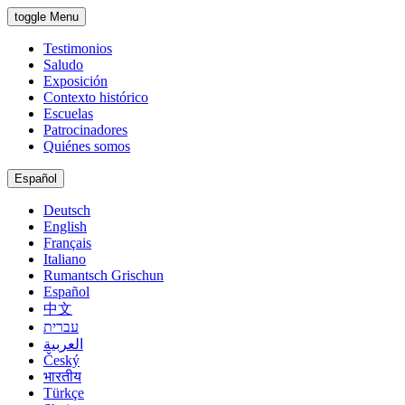
toggle Menu
Testimonios
Saludo
Exposición
Contexto histórico
Escuelas
Patrocinadores
Quiénes somos
Español
Deutsch
English
Français
Italiano
Rumantsch Grischun
Español
中文
עברית
العربية
Český
भारतीय
Türkçe